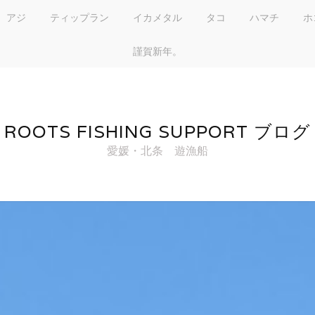
アジ
ティップラン
イカメタル
タコ
ハマチ
ホ
謹賀新年。
ROOTS FISHING SUPPORT ブログ
愛媛・北条 遊漁船