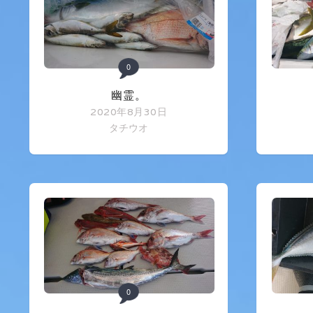
0
幽霊。
2020年8月30日
タチウオ
0