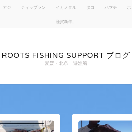
アジ
ティップラン
イカメタル
タコ
ハマチ
ホ
謹賀新年。
ROOTS FISHING SUPPORT ブログ
愛媛・北条 遊漁船