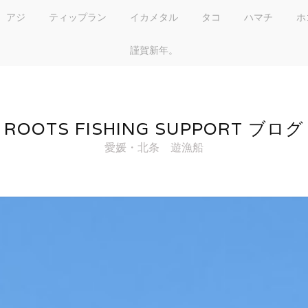
アジ
ティップラン
イカメタル
タコ
ハマチ
ホ
謹賀新年。
ROOTS FISHING SUPPORT ブログ
愛媛・北条 遊漁船