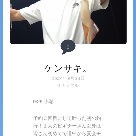
0
ケンサキ。
2024年9月28日
イカメタル
9/26 小潮
予約３回目にして叶った初の釣
行！１人のビギナーさん以外は
皆さん初めてで道中から宴会モ