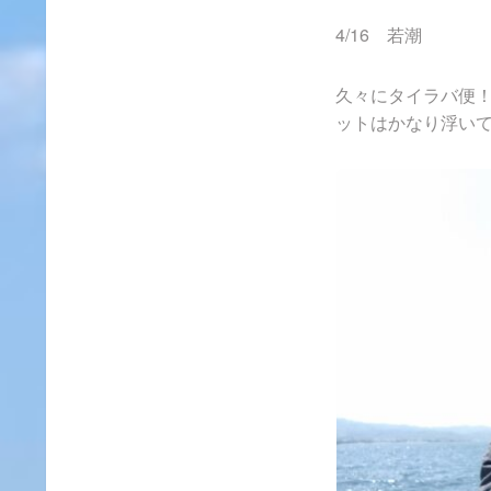
4/16 若潮
久々にタイラバ便
ットはかなり浮い