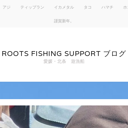
アジ
ティップラン
イカメタル
タコ
ハマチ
ホ
謹賀新年。
ROOTS FISHING SUPPORT ブログ
愛媛・北条 遊漁船