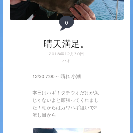
0
晴天満足。
2018年12月30日
ハギ
12/30 7:00～ 晴れ 小潮
本日はハギ！タチウオだけが魚
じゃないよと頑張ってくれまし
た！朝からはカワハギ狙いで2
流し目から