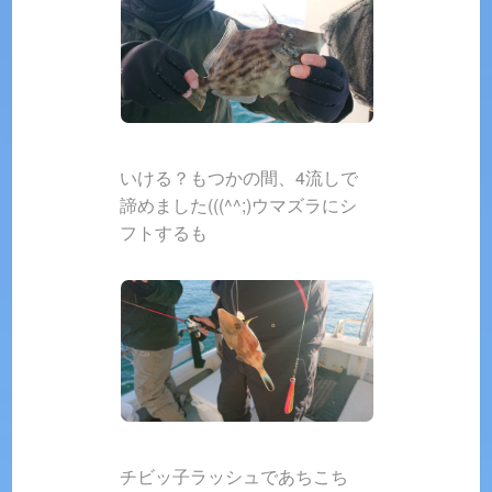
いける？もつかの間、4流しで
諦めました(((^^;)ウマズラにシ
フトするも
チビッ子ラッシュであちこち