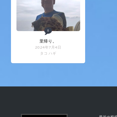
0
里帰り。
2024年7月4日
タコ
ハギ
最近の投