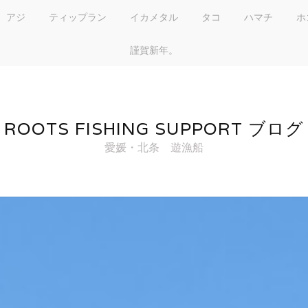
アジ
ティップラン
イカメタル
タコ
ハマチ
ホ
謹賀新年。
ROOTS FISHING SUPPORT ブログ
愛媛・北条 遊漁船