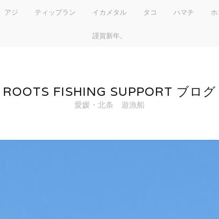
アジ
ティップラン
イカメタル
タコ
ハマチ
ホ
謹賀新年。
ROOTS FISHING SUPPORT ブログ
愛媛・北条 遊漁船