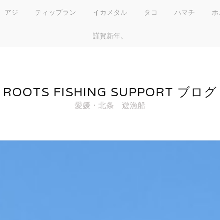
アジ
ティップラン
イカメタル
タコ
ハマチ
ホ
謹賀新年。
ROOTS FISHING SUPPORT ブログ
愛媛・北条 遊漁船