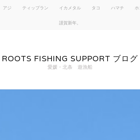
アジ
ティップラン
イカメタル
タコ
ハマチ
ホ
謹賀新年。
ROOTS FISHING SUPPORT ブログ
愛媛・北条 遊漁船